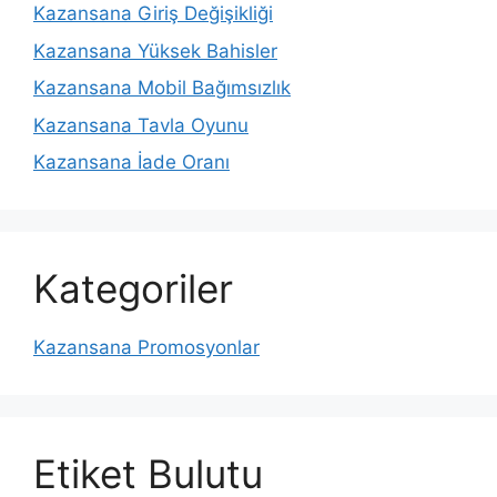
Kazansana Giriş Değişikliği
Kazansana Yüksek Bahisler
Kazansana Mobil Bağımsızlık
Kazansana Tavla Oyunu
Kazansana İade Oranı
Kategoriler
Kazansana Promosyonlar
Etiket Bulutu