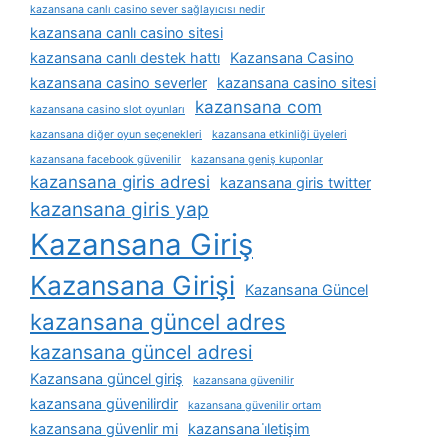
kazansana canlı casino sever sağlayıcısı nedir
kazansana canlı casino sitesi
kazansana canlı destek hattı
Kazansana Casino
kazansana casino severler
kazansana casino sitesi
kazansana com
kazansana casino slot oyunları
kazansana diğer oyun seçenekleri
kazansana etkinliği üyeleri
kazansana facebook güvenilir
kazansana geniş kuponlar
kazansana giris adresi
kazansana giris twitter
kazansana giris yap
Kazansana Giriş
Kazansana Girişi
Kazansana Güncel
kazansana güncel adres
kazansana güncel adresi
Kazansana güncel giriş
kazansana güvenilir
kazansana güvenilirdir
kazansana güvenilir ortam
kazansana güvenlir mi
kazansana i̇letişim