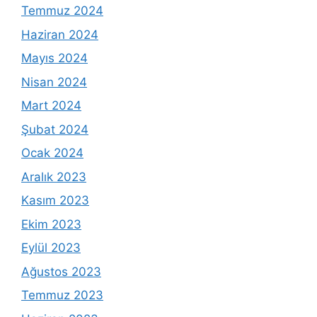
Temmuz 2024
Haziran 2024
Mayıs 2024
Nisan 2024
Mart 2024
Şubat 2024
Ocak 2024
Aralık 2023
Kasım 2023
Ekim 2023
Eylül 2023
Ağustos 2023
Temmuz 2023