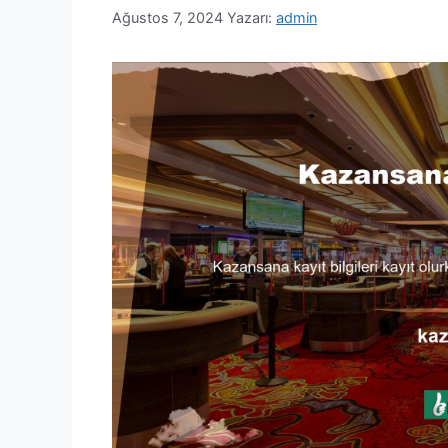
Ağustos 7, 2024
Yazarı:
admin