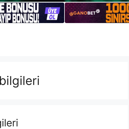
ilgileri
leri