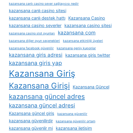
kazansana canlı casino sever sağlayıcısı nedir
kazansana canlı casino sitesi
kazansana canlı destek hattı
Kazansana Casino
kazansana casino severler
kazansana casino sitesi
kazansana com
kazansana casino slot oyunları
kazansana diğer oyun seçenekleri
kazansana etkinliği üyeleri
kazansana facebook güvenilir
kazansana geniş kuponlar
kazansana giris adresi
kazansana giris twitter
kazansana giris yap
Kazansana Giriş
Kazansana Girişi
Kazansana Güncel
kazansana güncel adres
kazansana güncel adresi
Kazansana güncel giriş
kazansana güvenilir
kazansana güvenilirdir
kazansana güvenilir ortam
kazansana güvenlir mi
kazansana i̇letişim