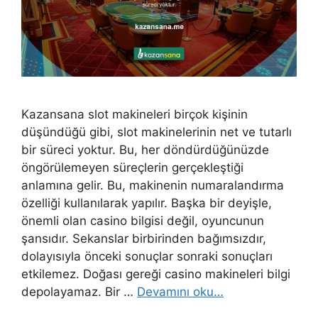
Kazansana slot makineleri birçok kişinin
düşündüğü gibi, slot makinelerinin net ve tutarlı
bir süreci yoktur. Bu, her döndürdüğünüzde
öngörülemeyen süreçlerin gerçekleştiği
anlamına gelir. Bu, makinenin numaralandırma
özelliği kullanılarak yapılır. Başka bir deyişle,
önemli olan casino bilgisi değil, oyuncunun
şansıdır. Sekanslar birbirinden bağımsızdır,
dolayısıyla önceki sonuçlar sonraki sonuçları
etkilemez. Doğası gereği casino makineleri bilgi
depolayamaz. Bir …
Devamını oku…