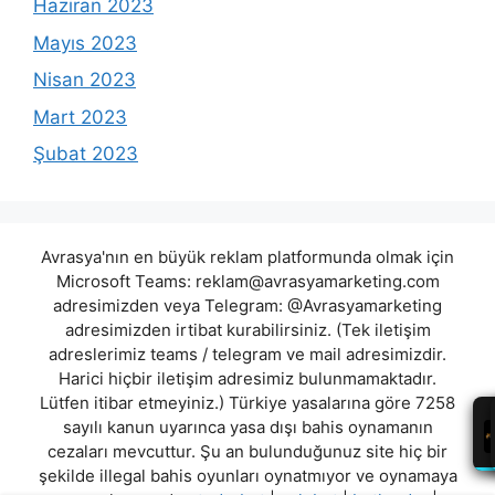
Haziran 2023
Mayıs 2023
Nisan 2023
Mart 2023
Şubat 2023
Avrasya'nın en büyük reklam platformunda olmak için
Microsoft Teams:
reklam@avrasyamarketing.com
adresimizden veya Telegram: @Avrasyamarketing
adresimizden irtibat kurabilirsiniz. (Tek iletişim
adreslerimiz teams / telegram ve mail adresimizdir.
Harici hiçbir iletişim adresimiz bulunmamaktadır.
Lütfen itibar etmeyiniz.) Türkiye yasalarına göre 7258
sayılı kanun uyarınca yasa dışı bahis oynamanın
cezaları mevcuttur. Şu an bulunduğunuz site hiç bir
şekilde illegal bahis oyunları oynatmıyor ve oynamaya