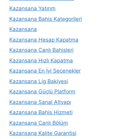
Kazansana Yatırım
Kazansana Bahis Kategorileri
Kazansana
Kazansana Hesap Kapatma
Kazansana Canlı Bahisleri
Kazansana Hızlı Kapatma
Kazansana En İyi Seçenekler
Kazansana Lig Bakiyesi
Kazansana Güçlü Platform
Kazansana Sanal Altyapı
Kazansana Bahis Hizmeti
Kazansana Canlı Bölüm
Kazansana Kalite Garantisi