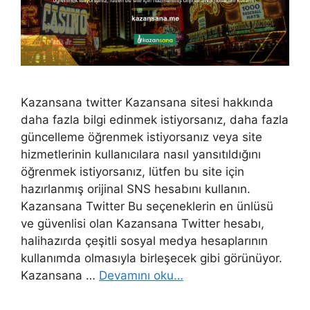
Kazansana twitter Kazansana sitesi hakkında
daha fazla bilgi edinmek istiyorsanız, daha fazla
güncelleme öğrenmek istiyorsanız veya site
hizmetlerinin kullanıcılara nasıl yansıtıldığını
öğrenmek istiyorsanız, lütfen bu site için
hazırlanmış orijinal SNS hesabını kullanın.
Kazansana Twitter Bu seçeneklerin en ünlüsü
ve güvenlisi olan Kazansana Twitter hesabı,
halihazırda çeşitli sosyal medya hesaplarının
kullanımda olmasıyla birleşecek gibi görünüyor.
Kazansana …
Devamını oku…