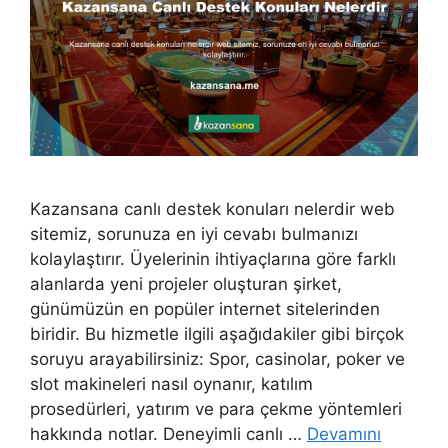
Kazansana canlı destek konuları nelerdir web
sitemiz, sorunuza en iyi cevabı bulmanızı
kolaylaştırır. Üyelerinin ihtiyaçlarına göre farklı
alanlarda yeni projeler oluşturan şirket,
günümüzün en popüler internet sitelerinden
biridir. Bu hizmetle ilgili aşağıdakiler gibi birçok
soruyu arayabilirsiniz: Spor, casinolar, poker ve
slot makineleri nasıl oynanır, katılım
prosedürleri, yatırım ve para çekme yöntemleri
hakkında notlar. Deneyimli canlı …
Devamını