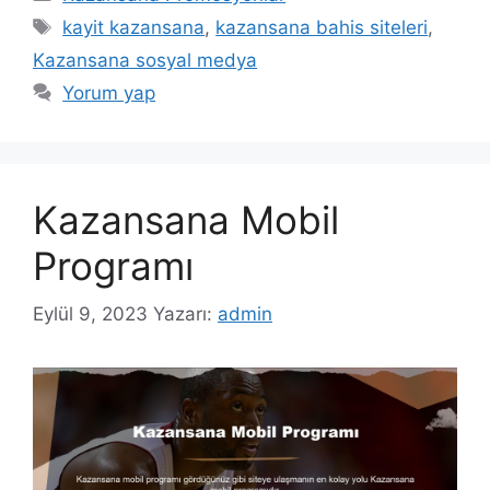
Etiketler
kayit kazansana
,
kazansana bahis siteleri
,
Kazansana sosyal medya
Yorum yap
Kazansana Mobil
Programı
Eylül 9, 2023
Yazarı:
admin