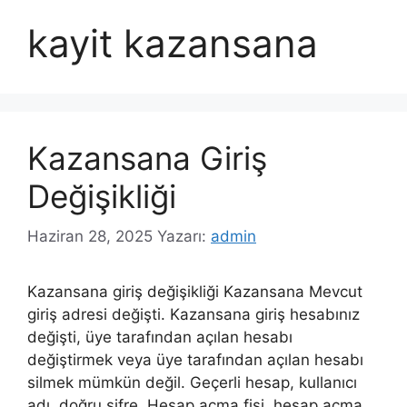
kayit kazansana
Kazansana Giriş
Değişikliği
Haziran 28, 2025
Yazarı:
admin
Kazansana giriş değişikliği Kazansana Mevcut
giriş adresi değişti. Kazansana giriş hesabınız
değişti, üye tarafından açılan hesabı
değiştirmek veya üye tarafından açılan hesabı
silmek mümkün değil. Geçerli hesap, kullanıcı
adı, doğru şifre. Hesap açma fişi, hesap açma