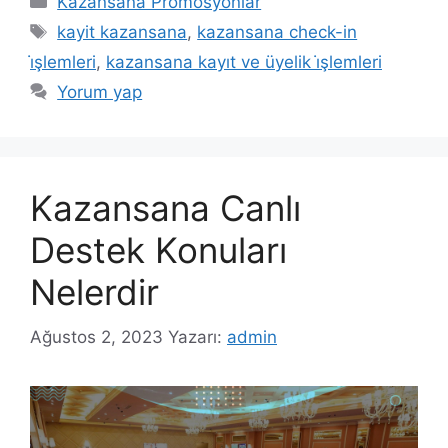
Kazansana Promosyonlar
Etiketler
kayit kazansana
,
kazansana check-in
i̇şlemleri
,
kazansana kayıt ve üyelik i̇şlemleri
Yorum yap
Kazansana Canlı
Destek Konuları
Nelerdir
Ağustos 2, 2023
Yazarı:
admin