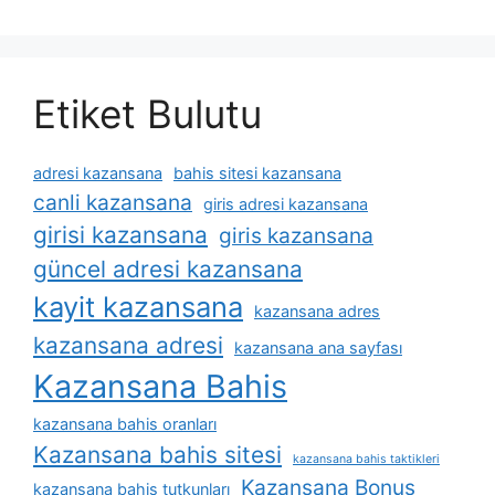
Etiket Bulutu
adresi kazansana
bahis sitesi kazansana
canli kazansana
giris adresi kazansana
girisi kazansana
giris kazansana
güncel adresi kazansana
kayit kazansana
kazansana adres
kazansana adresi
kazansana ana sayfası
Kazansana Bahis
kazansana bahis oranları
Kazansana bahis sitesi
kazansana bahis taktikleri
Kazansana Bonus
kazansana bahis tutkunları