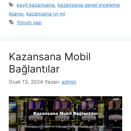
Etiketler
kayit kazansana
,
kazansana genel i̇nceleme
lisansı
,
kazansana i̇yi mi
Yorum yap
Kazansana Mobil
Bağlantılar
Ocak 13, 2024
Yazarı:
admin