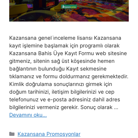
Kazansana genel i̇nceleme lisansı Kazansana
kayıt işlemine başlamak için programlı olarak
Kazansana Bahis Üye Kayıt Formu web sitesine
gitmeniz, sitenin sağ üst köşesinde hemen
bağlantının bulunduğu Kayıt sekmesine
tıklamanız ve formu doldurmanız gerekmektedir.
Kimlik doğrulama sonuçlarınızı girmek için
doğum tarihinizi, iletişim bilgilerinizi ve cep
telefonunuz ve e-posta adresiniz dahil adres
bilgilerinizi vermeniz gerekir. Sonuç olarak …
Devamını oku…
Kategoriler
Kazansana Promosyonlar