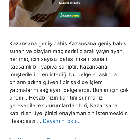
Kazansana geniş bahis Kazansana geniş bahis
sunan ve olayları maç serisi olarak yayınlayan,
her maç için sayısız bahis imkanı sunan
kapsamlı bir yapıya sahiptir. Kazansana
müşterilerinden istediği bu belgeler aslında
onların adına güvenli bir şekilde işlem
yapmalarını sağlayan belgelerdir. Bunlar için çok
önemli. Hesabınızın kanıtını sunmanız
gerekebilecek durumlardan biri, Kazansana
katılırken üyeliğinizi onaylamanızın istenmesidir.
Hesabınızı …
Devamını oku…