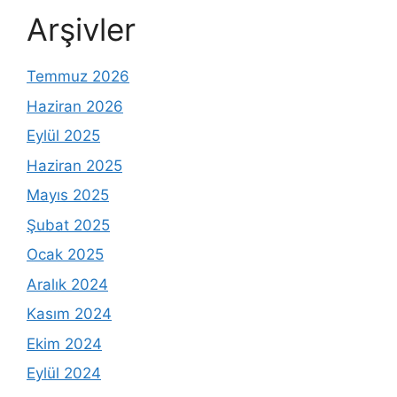
Arşivler
Temmuz 2026
Haziran 2026
Eylül 2025
Haziran 2025
Mayıs 2025
Şubat 2025
Ocak 2025
Aralık 2024
Kasım 2024
Ekim 2024
Eylül 2024