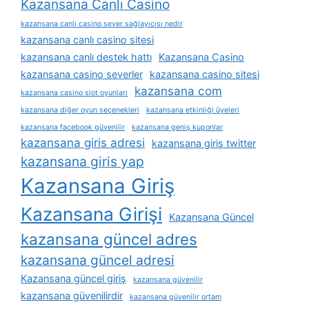
Kazansana Canlı Casino
kazansana canlı casino sever sağlayıcısı nedir
kazansana canlı casino sitesi
kazansana canlı destek hattı
Kazansana Casino
kazansana casino severler
kazansana casino sitesi
kazansana com
kazansana casino slot oyunları
kazansana diğer oyun seçenekleri
kazansana etkinliği üyeleri
kazansana facebook güvenilir
kazansana geniş kuponlar
kazansana giris adresi
kazansana giris twitter
kazansana giris yap
Kazansana Giriş
Kazansana Girişi
Kazansana Güncel
kazansana güncel adres
kazansana güncel adresi
Kazansana güncel giriş
kazansana güvenilir
kazansana güvenilirdir
kazansana güvenilir ortam