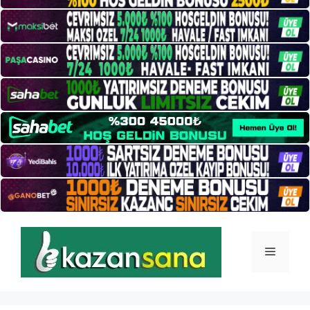
İçeriğe
atla
Menü