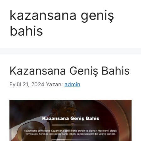
kazansana geniş
bahis
Kazansana Geniş Bahis
Eylül 21, 2024
Yazarı:
admin