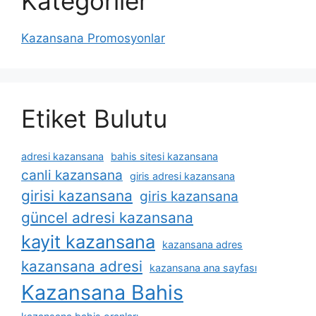
Kategoriler
Kazansana Promosyonlar
Etiket Bulutu
adresi kazansana
bahis sitesi kazansana
canli kazansana
giris adresi kazansana
girisi kazansana
giris kazansana
güncel adresi kazansana
kayit kazansana
kazansana adres
kazansana adresi
kazansana ana sayfası
Kazansana Bahis