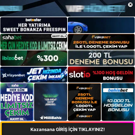
×
Kazansana GİRİŞ İÇİN TIKLAYINIZ!