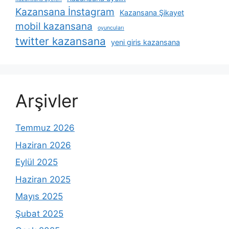
Kazansana İnstagram
Kazansana Şikayet
mobil kazansana
oyuncuları
twitter kazansana
yeni giris kazansana
Arşivler
Temmuz 2026
Haziran 2026
Eylül 2025
Haziran 2025
Mayıs 2025
Şubat 2025