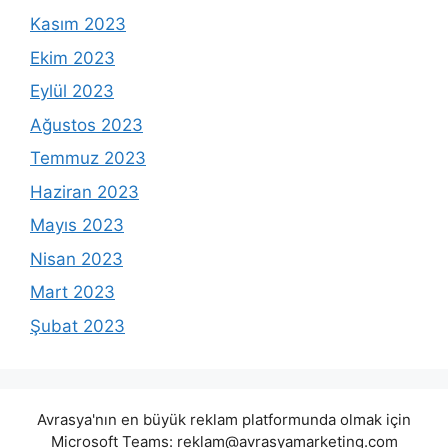
Kasım 2023
Ekim 2023
Eylül 2023
Ağustos 2023
Temmuz 2023
Haziran 2023
Mayıs 2023
Nisan 2023
Mart 2023
Şubat 2023
Avrasya'nın en büyük reklam platformunda olmak için
Microsoft Teams:
reklam@avrasyamarketing.com