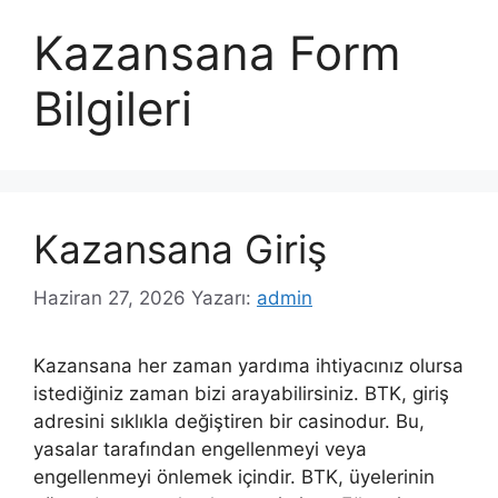
Kazansana Form
Bilgileri
Kazansana Giriş
Haziran 27, 2026
Yazarı:
admin
Kazansana her zaman yardıma ihtiyacınız olursa
istediğiniz zaman bizi arayabilirsiniz. BTK, giriş
adresini sıklıkla değiştiren bir casinodur. Bu,
yasalar tarafından engellenmeyi veya
engellenmeyi önlemek içindir. BTK, üyelerinin