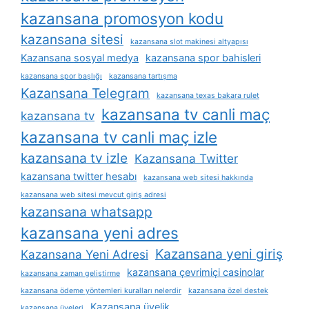
kazansana promosyon kodu
kazansana sitesi
kazansana slot makinesi altyapısı
Kazansana sosyal medya
kazansana spor bahisleri
kazansana spor başlığı
kazansana tartışma
Kazansana Telegram
kazansana texas bakara rulet
kazansana tv canli maç
kazansana tv
kazansana tv canli maç izle
kazansana tv izle
Kazansana Twitter
kazansana twitter hesabı
kazansana web sitesi hakkında
kazansana web sitesi mevcut giriş adresi
kazansana whatsapp
kazansana yeni adres
Kazansana yeni giriş
Kazansana Yeni Adresi
kazansana çevrimiçi casinolar
kazansana zaman geliştirme
kazansana ödeme yöntemleri kuralları nelerdir
kazansana özel destek
Kazansana üyelik
kazansana üyeleri