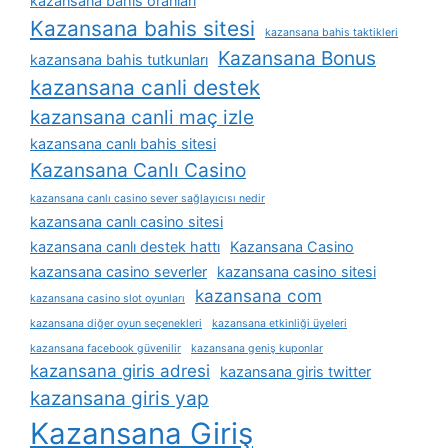
kazansana bahis oranları
Kazansana bahis sitesi
kazansana bahis taktikleri
Kazansana Bonus
kazansana bahis tutkunları
kazansana canli destek
kazansana canli maç izle
kazansana canlı bahis sitesi
Kazansana Canlı Casino
kazansana canlı casino sever sağlayıcısı nedir
kazansana canlı casino sitesi
kazansana canlı destek hattı
Kazansana Casino
kazansana casino severler
kazansana casino sitesi
kazansana com
kazansana casino slot oyunları
kazansana diğer oyun seçenekleri
kazansana etkinliği üyeleri
kazansana facebook güvenilir
kazansana geniş kuponlar
kazansana giris adresi
kazansana giris twitter
kazansana giris yap
Kazansana Giriş