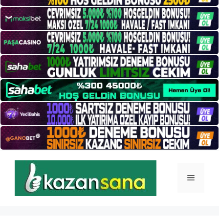
İçeriğe
atla
Menü