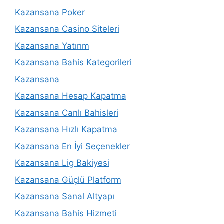
Kazansana Poker
Kazansana Casino Siteleri
Kazansana Yatırım
Kazansana Bahis Kategorileri
Kazansana
Kazansana Hesap Kapatma
Kazansana Canlı Bahisleri
Kazansana Hızlı Kapatma
Kazansana En İyi Seçenekler
Kazansana Lig Bakiyesi
Kazansana Güçlü Platform
Kazansana Sanal Altyapı
Kazansana Bahis Hizmeti