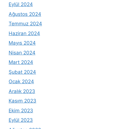
Eylül 2024
Ağustos 2024
Temmuz 2024
Haziran 2024
Mayıs 2024
Nisan 2024
Mart 2024
Şubat 2024
Ocak 2024
Aralık 2023
Kasım 2023
Ekim 2023
Eylül 2023