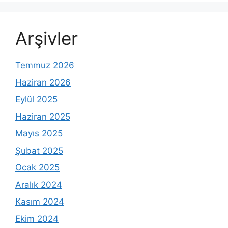
Arşivler
Temmuz 2026
Haziran 2026
Eylül 2025
Haziran 2025
Mayıs 2025
Şubat 2025
Ocak 2025
Aralık 2024
Kasım 2024
Ekim 2024