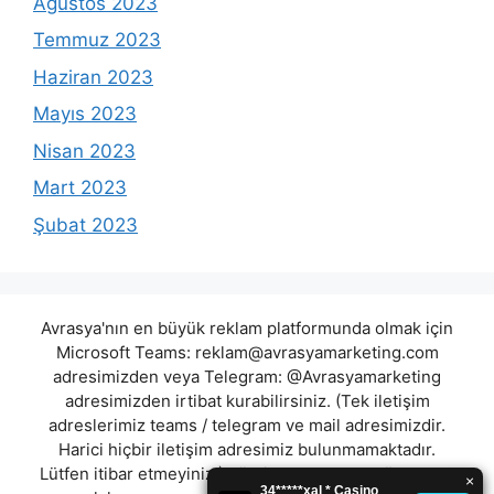
Ağustos 2023
Temmuz 2023
Haziran 2023
Mayıs 2023
Nisan 2023
Mart 2023
Şubat 2023
Avrasya'nın en büyük reklam platformunda olmak için
Microsoft Teams:
reklam@avrasyamarketing.com
adresimizden veya Telegram: @Avrasyamarketing
adresimizden irtibat kurabilirsiniz. (Tek iletişim
adreslerimiz teams / telegram ve mail adresimizdir.
Harici hiçbir iletişim adresimiz bulunmamaktadır.
Lütfen itibar etmeyiniz.) Türkiye yasalarına göre 7258