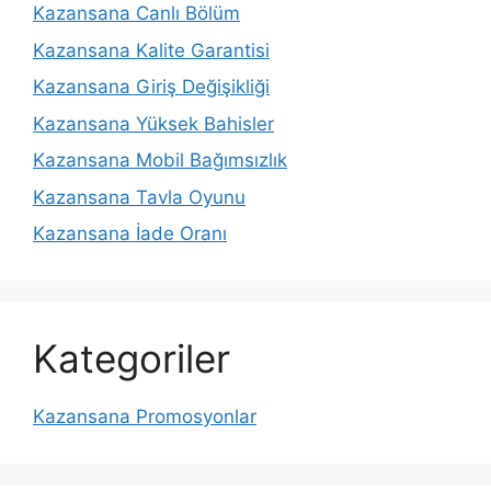
Kazansana Canlı Bölüm
Kazansana Kalite Garantisi
Kazansana Giriş Değişikliği
Kazansana Yüksek Bahisler
Kazansana Mobil Bağımsızlık
Kazansana Tavla Oyunu
Kazansana İade Oranı
Kategoriler
Kazansana Promosyonlar