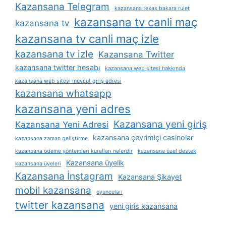
Kazansana Telegram
kazansana texas bakara rulet
kazansana tv canli maç
kazansana tv
kazansana tv canli maç izle
kazansana tv izle
Kazansana Twitter
kazansana twitter hesabı
kazansana web sitesi hakkında
kazansana web sitesi mevcut giriş adresi
kazansana whatsapp
kazansana yeni adres
Kazansana yeni giriş
Kazansana Yeni Adresi
kazansana çevrimiçi casinolar
kazansana zaman geliştirme
kazansana ödeme yöntemleri kuralları nelerdir
kazansana özel destek
Kazansana üyelik
kazansana üyeleri
Kazansana İnstagram
Kazansana Şikayet
mobil kazansana
oyuncuları
twitter kazansana
yeni giris kazansana