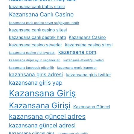
kazansana canlı bahis sitesi
Kazansana Canlı Casino
kazansana canlı casino sever sağlayıcısı nedir
kazansana canlı casino sitesi
kazansana canlı destek hattı
Kazansana Casino
kazansana casino severler
kazansana casino sitesi
kazansana com
kazansana casino slot oyunları
kazansana diğer oyun seçenekleri
kazansana etkinliği üyeleri
kazansana facebook güvenilir
kazansana geniş kuponlar
kazansana giris adresi
kazansana giris twitter
kazansana giris yap
Kazansana Giriş
Kazansana Girişi
Kazansana Güncel
kazansana güncel adres
kazansana güncel adresi
Kazansana güncel giriş
kazansana güvenilir