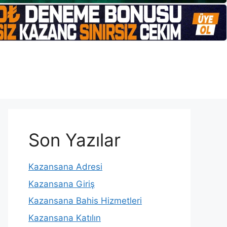
Son Yazılar
Kazansana Adresi
Kazansana Giriş
Kazansana Bahis Hizmetleri
Kazansana Katılın