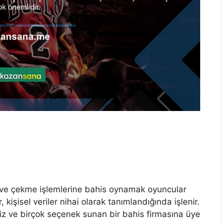
 ve çekme işlemlerine bahis oynamak oyuncular
 kişisel veriler nihai olarak tanımlandığında işlenir.
 ve birçok seçenek sunan bir bahis firmasına üye