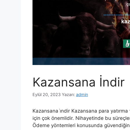
Kazansana İndir
Eylül 20, 2023
Yazarı:
admin
Kazansana i̇ndir Kazansana para yatırma
için çok önemlidir. Nihayetinde bu süreçler,
Ödeme yöntemleri konusunda güvendiğiniz