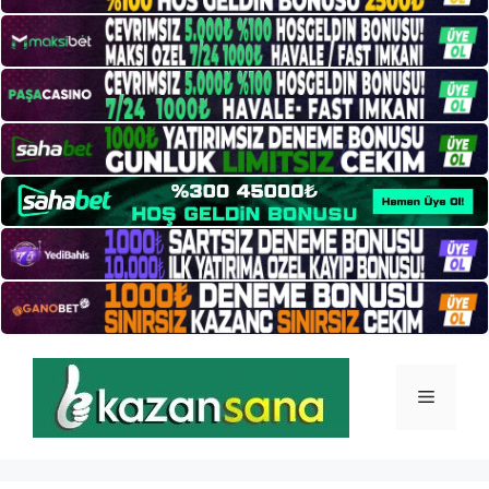
İçeriğe
atla
Menü