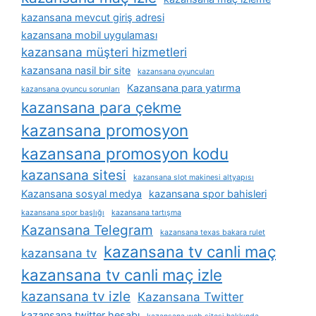
kazansana mevcut giriş adresi
kazansana mobil uygulaması
kazansana müşteri hizmetleri
kazansana nasil bir site
kazansana oyuncuları
Kazansana para yatırma
kazansana oyuncu sorunları
kazansana para çekme
kazansana promosyon
kazansana promosyon kodu
kazansana sitesi
kazansana slot makinesi altyapısı
Kazansana sosyal medya
kazansana spor bahisleri
kazansana spor başlığı
kazansana tartışma
Kazansana Telegram
kazansana texas bakara rulet
kazansana tv canli maç
kazansana tv
kazansana tv canli maç izle
kazansana tv izle
Kazansana Twitter
kazansana twitter hesabı