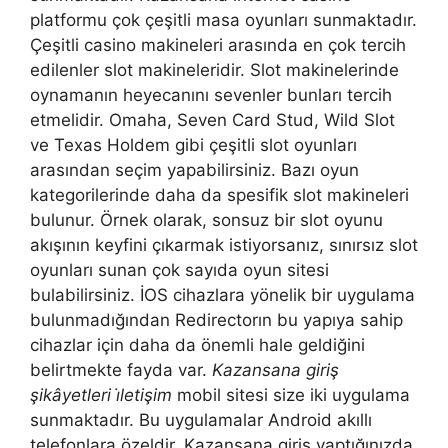
platformu çok çeşitli masa oyunları sunmaktadır.
Çeşitli casino makineleri arasında en çok tercih
edilenler slot makineleridir. Slot makinelerinde
oynamanın heyecanını sevenler bunları tercih
etmelidir. Omaha, Seven Card Stud, Wild Slot
ve Texas Holdem gibi çeşitli slot oyunları
arasından seçim yapabilirsiniz. Bazı oyun
kategorilerinde daha da spesifik slot makineleri
bulunur. Örnek olarak, sonsuz bir slot oyunu
akışının keyfini çıkarmak istiyorsanız, sınırsız slot
oyunları sunan çok sayıda oyun sitesi
bulabilirsiniz. İOS cihazlara yönelik bir uygulama
bulunmadığından Redirectorın bu yapıya sahip
cihazlar için daha da önemli hale geldiğini
belirtmekte fayda var.
Kazansana giriş
şikâyetleri i̇letişim
mobil sitesi size iki uygulama
sunmaktadır. Bu uygulamalar Android akıllı
telefonlara özeldir. Kazansana giriş yaptığınızda