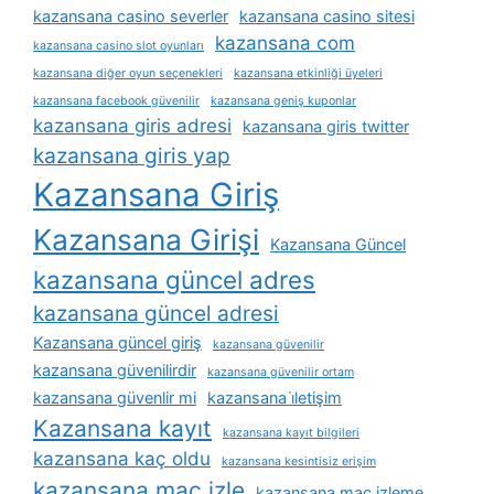
kazansana casino severler
kazansana casino sitesi
kazansana com
kazansana casino slot oyunları
kazansana diğer oyun seçenekleri
kazansana etkinliği üyeleri
kazansana facebook güvenilir
kazansana geniş kuponlar
kazansana giris adresi
kazansana giris twitter
kazansana giris yap
Kazansana Giriş
Kazansana Girişi
Kazansana Güncel
kazansana güncel adres
kazansana güncel adresi
Kazansana güncel giriş
kazansana güvenilir
kazansana güvenilirdir
kazansana güvenilir ortam
kazansana güvenlir mi
kazansana i̇letişim
Kazansana kayıt
kazansana kayıt bilgileri
kazansana kaç oldu
kazansana kesintisiz erişim
kazansana maç izle
kazansana maç izleme