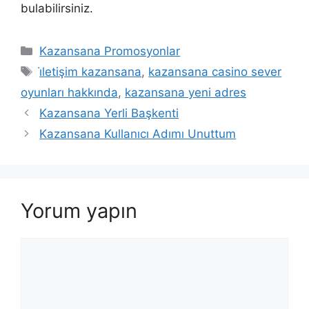
bulabilirsiniz.
Kategoriler
Kazansana Promosyonlar
Etiketler
i̇letişim kazansana
,
kazansana casino sever
oyunları hakkında
,
kazansana yeni adres
Kazansana Yerli Başkenti
Kazansana Kullanıcı Adımı Unuttum
Yorum yapın
Yorum