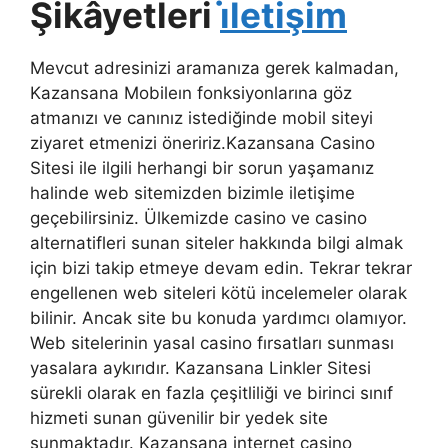
Şikâyetleri
i̇letişim
Mevcut adresinizi aramanıza gerek kalmadan,
Kazansana Mobileın fonksiyonlarına göz
atmanızı ve canınız istediğinde mobil siteyi
ziyaret etmenizi öneririz.Kazansana Casino
Sitesi ile ilgili herhangi bir sorun yaşamanız
halinde web sitemizden bizimle iletişime
geçebilirsiniz. Ülkemizde casino ve casino
alternatifleri sunan siteler hakkında bilgi almak
için bizi takip etmeye devam edin. Tekrar tekrar
engellenen web siteleri kötü incelemeler olarak
bilinir. Ancak site bu konuda yardımcı olamıyor.
Web sitelerinin yasal casino fırsatları sunması
yasalara aykırıdır. Kazansana Linkler Sitesi
sürekli olarak en fazla çeşitliliği ve birinci sınıf
hizmeti sunan güvenilir bir yedek site
sunmaktadır. Kazansana internet casino