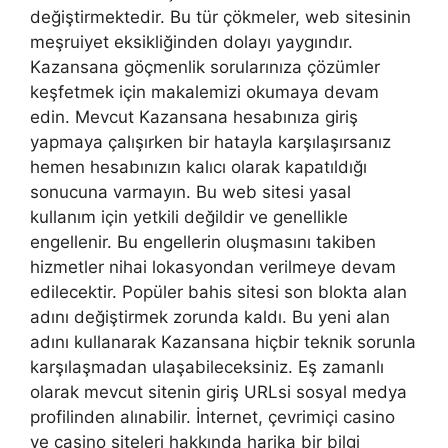
değiştirmektedir. Bu tür çökmeler, web sitesinin
meşruiyet eksikliğinden dolayı yaygındır.
Kazansana göçmenlik sorularınıza çözümler
keşfetmek için makalemizi okumaya devam
edin. Mevcut Kazansana hesabınıza giriş
yapmaya çalışırken bir hatayla karşılaşırsanız
hemen hesabınızın kalıcı olarak kapatıldığı
sonucuna varmayın. Bu web sitesi yasal
kullanım için yetkili değildir ve genellikle
engellenir. Bu engellerin oluşmasını takiben
hizmetler nihai lokasyondan verilmeye devam
edilecektir. Popüler bahis sitesi son blokta alan
adını değiştirmek zorunda kaldı. Bu yeni alan
adını kullanarak Kazansana hiçbir teknik sorunla
karşılaşmadan ulaşabileceksiniz. Eş zamanlı
olarak mevcut sitenin giriş URLsi sosyal medya
profilinden alınabilir. İnternet, çevrimiçi casino
ve casino siteleri hakkında harika bir bilgi