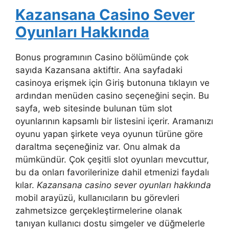
Kazansana Casino Sever
Oyunları Hakkında
Bonus programının Casino bölümünde çok
sayıda Kazansana aktiftir. Ana sayfadaki
casinoya erişmek için Giriş butonuna tıklayın ve
ardından menüden casino seçeneğini seçin. Bu
sayfa, web sitesinde bulunan tüm slot
oyunlarının kapsamlı bir listesini içerir. Aramanızı
oyunu yapan şirkete veya oyunun türüne göre
daraltma seçeneğiniz var. Onu almak da
mümkündür. Çok çeşitli slot oyunları mevcuttur,
bu da onları favorilerinize dahil etmenizi faydalı
kılar.
Kazansana casino sever oyunları hakkında
mobil arayüzü, kullanıcıların bu görevleri
zahmetsizce gerçekleştirmelerine olanak
tanıyan kullanıcı dostu simgeler ve düğmelerle