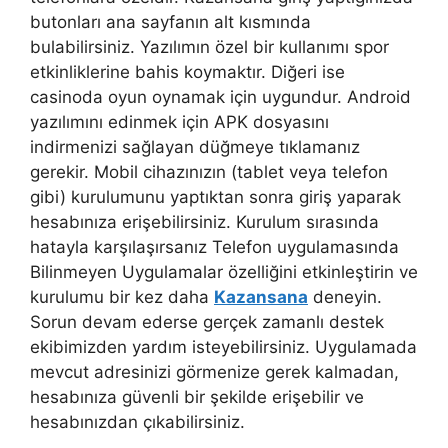
butonları ana sayfanın alt kısmında
bulabilirsiniz. Yazılımın özel bir kullanımı spor
etkinliklerine bahis koymaktır. Diğeri ise
casinoda oyun oynamak için uygundur. Android
yazılımını edinmek için APK dosyasını
indirmenizi sağlayan düğmeye tıklamanız
gerekir. Mobil cihazınızın (tablet veya telefon
gibi) kurulumunu yaptıktan sonra giriş yaparak
hesabınıza erişebilirsiniz. Kurulum sırasında
hatayla karşılaşırsanız Telefon uygulamasında
Bilinmeyen Uygulamalar özelliğini etkinleştirin ve
kurulumu bir kez daha
Kazansana
deneyin.
Sorun devam ederse gerçek zamanlı destek
ekibimizden yardım isteyebilirsiniz. Uygulamada
mevcut adresinizi görmenize gerek kalmadan,
hesabınıza güvenli bir şekilde erişebilir ve
hesabınızdan çıkabilirsiniz.