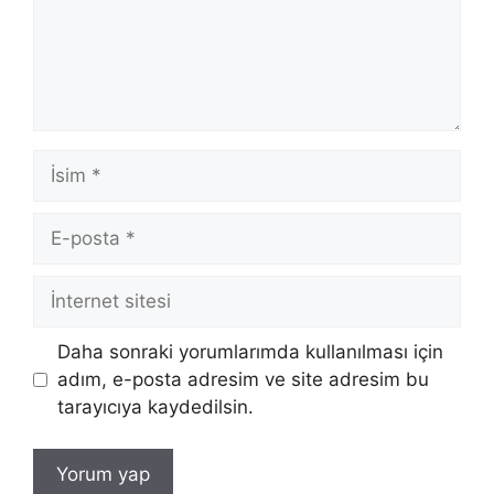
İsim
E-
posta
İnternet
sitesi
Daha sonraki yorumlarımda kullanılması için
adım, e-posta adresim ve site adresim bu
tarayıcıya kaydedilsin.