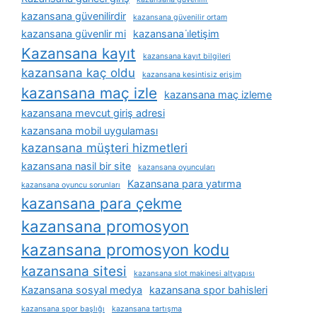
kazansana güvenilirdir
kazansana güvenilir ortam
kazansana güvenlir mi
kazansana i̇letişim
Kazansana kayıt
kazansana kayıt bilgileri
kazansana kaç oldu
kazansana kesintisiz erişim
kazansana maç izle
kazansana maç izleme
kazansana mevcut giriş adresi
kazansana mobil uygulaması
kazansana müşteri hizmetleri
kazansana nasil bir site
kazansana oyuncuları
Kazansana para yatırma
kazansana oyuncu sorunları
kazansana para çekme
kazansana promosyon
kazansana promosyon kodu
kazansana sitesi
kazansana slot makinesi altyapısı
Kazansana sosyal medya
kazansana spor bahisleri
kazansana spor başlığı
kazansana tartışma