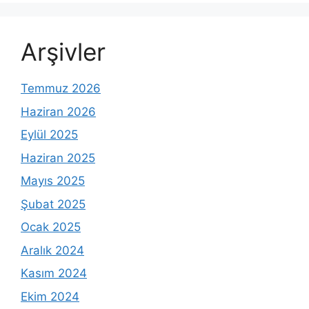
Arşivler
Temmuz 2026
Haziran 2026
Eylül 2025
Haziran 2025
Mayıs 2025
Şubat 2025
Ocak 2025
Aralık 2024
Kasım 2024
Ekim 2024