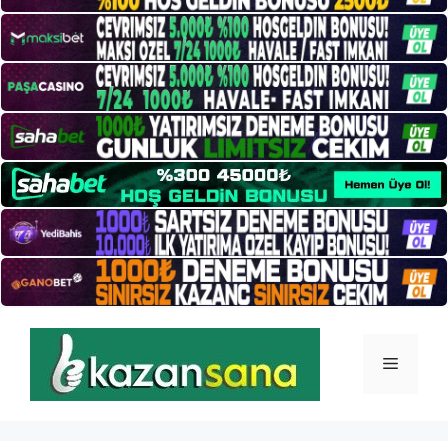
İçeriğe
atla
Menü