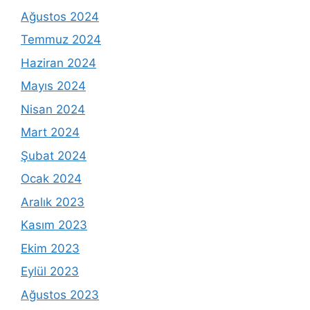
Ağustos 2024
Temmuz 2024
Haziran 2024
Mayıs 2024
Nisan 2024
Mart 2024
Şubat 2024
Ocak 2024
Aralık 2023
Kasım 2023
Ekim 2023
Eylül 2023
Ağustos 2023