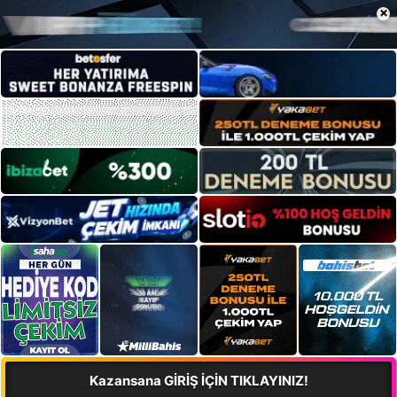
×
Kazansana GİRİŞ İÇİN TIKLAYINIZ!