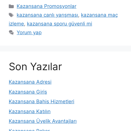
Kategoriler
Kazansana Promosyonlar
Etiketler
kazansana canlı yarışması
,
kazansana maç
izleme
,
kazansana sporu güvenli mi
Yorum yap
Son Yazılar
Kazansana Adresi
Kazansana Giriş
Kazansana Bahis Hizmetleri
Kazansana Katılın
Kazansana Üyelik Avantajları
Kazansana Poker