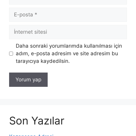
E-
posta
İnternet
sitesi
Daha sonraki yorumlarımda kullanılması için
adım, e-posta adresim ve site adresim bu
tarayıcıya kaydedilsin.
Son Yazılar