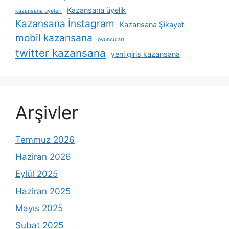
Kazansana üyelik
kazansana üyeleri
Kazansana İnstagram
Kazansana Şikayet
mobil kazansana
oyuncuları
twitter kazansana
yeni giris kazansana
Arşivler
Temmuz 2026
Haziran 2026
Eylül 2025
Haziran 2025
Mayıs 2025
Şubat 2025