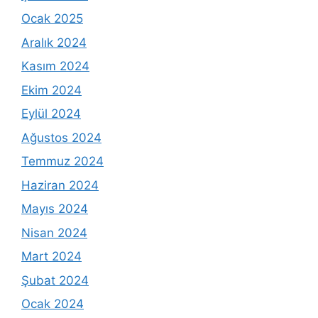
Ocak 2025
Aralık 2024
Kasım 2024
Ekim 2024
Eylül 2024
Ağustos 2024
Temmuz 2024
Haziran 2024
Mayıs 2024
Nisan 2024
Mart 2024
Şubat 2024
Ocak 2024