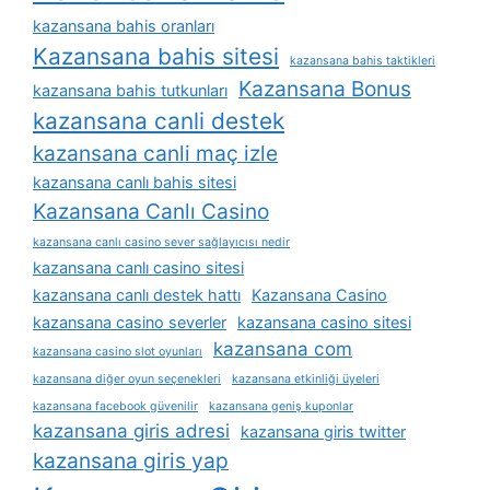
kazansana bahis oranları
Kazansana bahis sitesi
kazansana bahis taktikleri
Kazansana Bonus
kazansana bahis tutkunları
kazansana canli destek
kazansana canli maç izle
kazansana canlı bahis sitesi
Kazansana Canlı Casino
kazansana canlı casino sever sağlayıcısı nedir
kazansana canlı casino sitesi
kazansana canlı destek hattı
Kazansana Casino
kazansana casino severler
kazansana casino sitesi
kazansana com
kazansana casino slot oyunları
kazansana diğer oyun seçenekleri
kazansana etkinliği üyeleri
kazansana facebook güvenilir
kazansana geniş kuponlar
kazansana giris adresi
kazansana giris twitter
kazansana giris yap