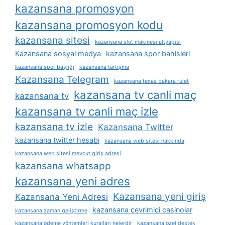
kazansana promosyon
kazansana promosyon kodu
kazansana sitesi
kazansana slot makinesi altyapısı
Kazansana sosyal medya
kazansana spor bahisleri
kazansana spor başlığı
kazansana tartışma
Kazansana Telegram
kazansana texas bakara rulet
kazansana tv canli maç
kazansana tv
kazansana tv canli maç izle
kazansana tv izle
Kazansana Twitter
kazansana twitter hesabı
kazansana web sitesi hakkında
kazansana web sitesi mevcut giriş adresi
kazansana whatsapp
kazansana yeni adres
Kazansana yeni giriş
Kazansana Yeni Adresi
kazansana çevrimiçi casinolar
kazansana zaman geliştirme
kazansana ödeme yöntemleri kuralları nelerdir
kazansana özel destek