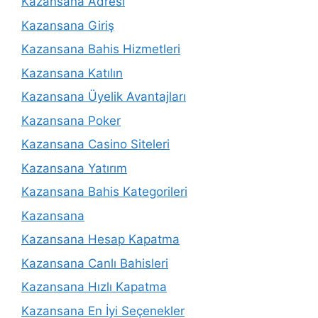
Kazansana Adresi
Kazansana Giriş
Kazansana Bahis Hizmetleri
Kazansana Katılın
Kazansana Üyelik Avantajları
Kazansana Poker
Kazansana Casino Siteleri
Kazansana Yatırım
Kazansana Bahis Kategorileri
Kazansana
Kazansana Hesap Kapatma
Kazansana Canlı Bahisleri
Kazansana Hızlı Kapatma
Kazansana En İyi Seçenekler